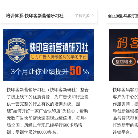
培训体系-快印客新营销研习社
了解更多
创业加盟-码客汀
快印客新营销研习社（快印客新研社）整合
快印客码客
了线上线下的优质资源，为广告快印行业提
客户为中心
供一套完整的行之有效的培训系统。围
作服务商，提
绕”如何开好一家广告快印店”为核心，帮助
种创新连锁模
无数广告快印店快速实现业绩倍增。每月4
品与智慧型
场全国，历经11年现已经举行600多场培
打造新型的
训，受训学员达80000多名。
连锁平台。