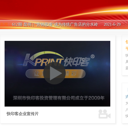
新闻：
612期·昆明 | “营销思维”成为传统广告店的分水岭
2021-6-29
新闻：
建党100周年 | 党建宣传为什么要加二维码？看完你一定会这么做
新闻：
带动“黔货出山”，政府帮忙宣传，这位湖南小哥火了
2021-6-28
新闻：
助力安全生产防护，公物结合二维码落实智慧政务码上查
2021-
新闻：
党建宣传结合二维码，5天10多万人齐参与
2021-6-25
新闻：
互联网+共享经济，为传统升级带来了新的希望！
2021-6-24
新闻：
智慧党建VR体验，现在的党建模式愈发多元化
2021-6-24
新闻：
创新“智慧党建”模式，让基层党建有声有色
2021-6-23
新闻：
“一村一码”，小小二维码扫出乡村致富路
2021-6-23
新闻：
611期·呼和浩特 | 2021年赛道过半，广告店如何把握下一波商机
快印客企业宣传片
理